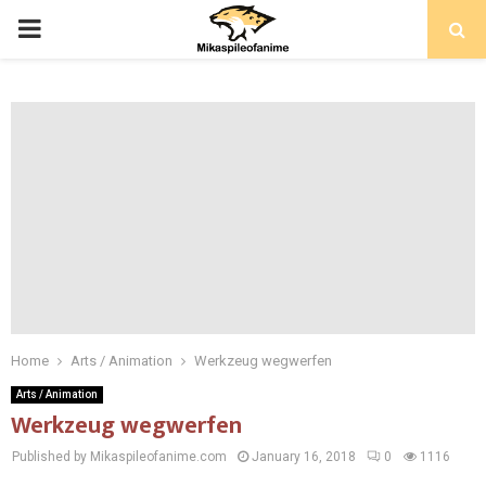
PRIMARY
MENU
Home
Arts / Animation
Werkzeug wegwerfen
Arts / Animation
Werkzeug wegwerfen
Published by Mikaspileofanime.com
January 16, 2018
0
1116