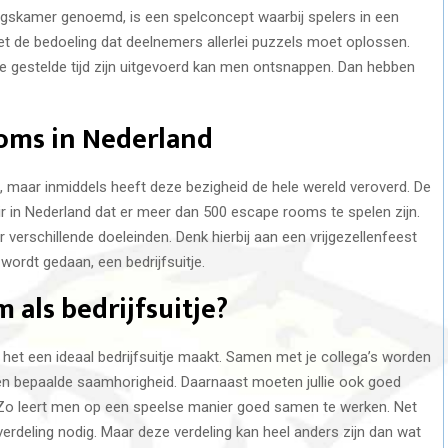
ngskamer genoemd, is een spelconcept waarbij spelers in een
t de bedoeling dat deelnemers allerlei puzzels moet oplossen.
de gestelde tijd zijn uitgevoerd kan men ontsnappen. Dan hebben
oms in Nederland
 maar inmiddels heeft deze bezigheid de hele wereld veroverd. De
 in Nederland dat er meer dan 500 escape rooms te spelen zijn.
or verschillende doeleinden. Denk hierbij aan een vrijgezellenfeest
 wordt gedaan, een bedrijfsuitje.
als bedrijfsuitje?
t een ideaal bedrijfsuitje maakt. Samen met je collega’s worden
l een bepaalde saamhorigheid. Daarnaast moeten jullie ook goed
o leert men op een speelse manier goed samen te werken. Net
erdeling nodig. Maar deze verdeling kan heel anders zijn dan wat