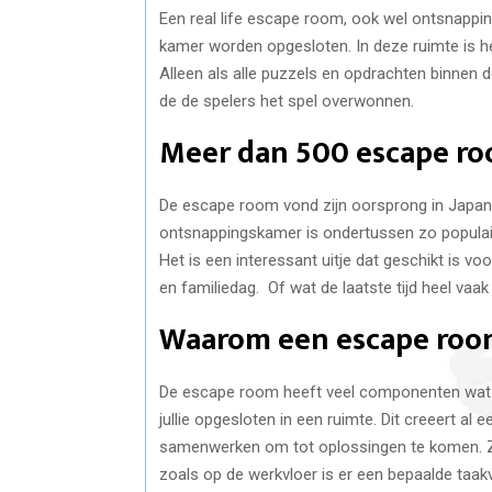
Een real life escape room, ook wel ontsnappi
kamer worden opgesloten. In deze ruimte is he
Alleen als alle puzzels en opdrachten binnen 
de de spelers het spel overwonnen.
Meer dan 500 escape ro
De escape room vond zijn oorsprong in Japan,
ontsnappingskamer is ondertussen zo populair
Het is een interessant uitje dat geschikt is vo
en familiedag. Of wat de laatste tijd heel vaak
Waarom een escape room 
De escape room heeft veel componenten wat he
jullie opgesloten in een ruimte. Dit creeert a
samenwerken om tot oplossingen te komen. Z
zoals op de werkvloer is er een bepaalde taakv