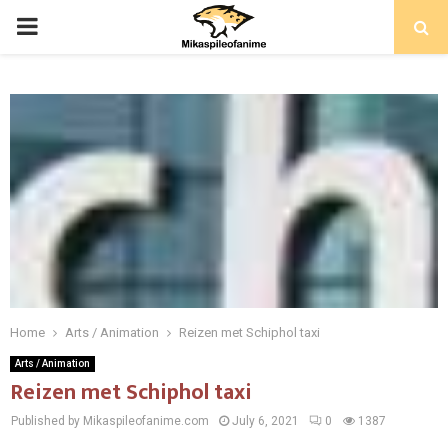
PRIMARY
MENU
Home
Arts / Animation
Reizen met Schiphol taxi
Arts / Animation
Reizen met Schiphol taxi
Published by Mikaspileofanime.com
July 6, 2021
0
1387