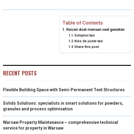
O
O
O
O
O
T
O
R
D
N
N
N
N
N
T
O
E
I
Table of Contents
Reizen doet mensen veel genieten
E
K
S
N
Schiphol taxi
Kies de juiste taxi
R
T
Share this post:
)
RECENT POSTS
Flexible Building Space with Semi-Permanent Tent Structures
Solids Solutions: specialists in smart solutions for powders,
granules and process optimisation
Warsaw Property Maintenance – comprehensive technical
service for property in Warsaw