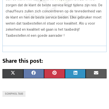
zorgen dat de klant de beste service krijgt tijdens zijn reis. De
chauffeurs zullen zich concentreren op de tevredenheid van
de klant en hen de beste service bieden. Elke gebruiker moet
weten dat taxibestellen.nl staat voor kwaliteit. Als u voor
zekerheid en kwaliteit wil gaan is het taxibedrijf
Taxibestellen.nl een goede aanrader !
Share this post:
S
S
S
S
S
X
F
P
L
E
H
H
H
H
H
(
A
I
I
M
A
A
A
A
A
T
C
N
N
A
SCHIPHOL TAXI
R
R
R
R
R
W
E
T
K
I
E
E
E
E
E
I
B
E
E
L