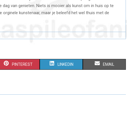
lke dag van genieten. Niets is mooier als kunst om in huis op te
de orginele kunstenaar, maar je beleefd het wel thuis met de
S
S
S
PINTEREST
LINKEDIN
EMAIL
H
H
H
A
A
A
R
R
R
E
E
E
O
O
O
N
N
N