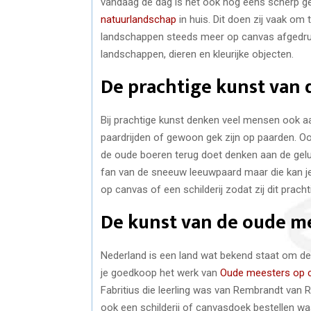
vandaag de dag is het ook nog eens scherp g
natuurlandschap
in huis. Dit doen zij vaak om 
landschappen steeds meer op canvas afgedrukt
landschappen, dieren en kleurijke objecten.
De prachtige kunst van 
Bij prachtige kunst denken veel mensen ook 
paardrijden of gewoon gek zijn op paarden. Oo
de oude boeren terug doet denken aan de geluk
fan van de sneeuw leeuwpaard maar die kan je
op canvas of een schilderij zodat zij dit prachti
De kunst van de oude m
Nederland is een land wat bekend staat om d
je goedkoop het werk van
Oude meesters op 
Fabritius die leerling was van Rembrandt van Ri
ook een schilderij of canvasdoek bestellen w