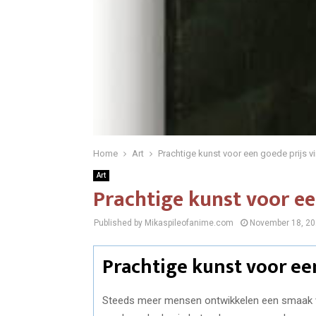
Home
Art
Prachtige kunst voor een goede prijs v
Art
Prachtige kunst voor ee
Published by Mikaspileofanime.com
November 18, 2
Prachtige kunst voor ee
Steeds meer mensen ontwikkelen een smaak voo