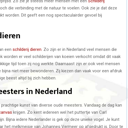
eprijsd. Zo zie je steeds meer mensen met een
Schilderij
toch die verbinding met de natuur te voelen. Ook zie je dat deze
 worden. Dit geeft een nog spectaculairder gevoel bij
dieren
aan een
schilderij dieren
. Zo zijn er in Nederland veel mensen die
k worden er veel schilderijen van koeien verkocht omdat dit vaak
kige tijd toen zij nog werkte. Daarnaast zijn er ook veel mensen
 bijna niet meer bewonderen. Zij kiezen dan vaak voor een afdruk
ge beest altijd bij zich hebben.
eesters in Nederland
e prachtige kunst van diverse oude meesters. Vandaag de dag kan
canvas
krijgen. Zo kent iedereen wel het puttertje van Carl
jn. Bijna iedere Nederlander is gek op deze unieke vogel. Je kunt
aar het melkmeisje van Johannes Vermeer op afgedrukt is. Door te