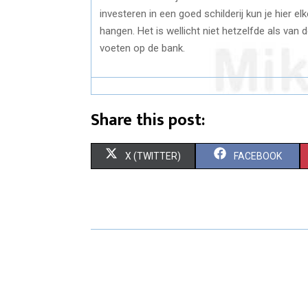
investeren in een goed schilderij kun je hier e
hangen. Het is wellicht niet hetzelfde als van 
voeten op de bank.
Share this post:
S
S
X (TWITTER)
FACEBOOK
H
H
A
A
R
R
E
E
O
O
N
N