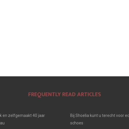
FREQUENTLY READ ARTICLES
jk en zelfgemaakt 40 jaar
Bij Shoelia kunt u terecht voor e
eau
schoes