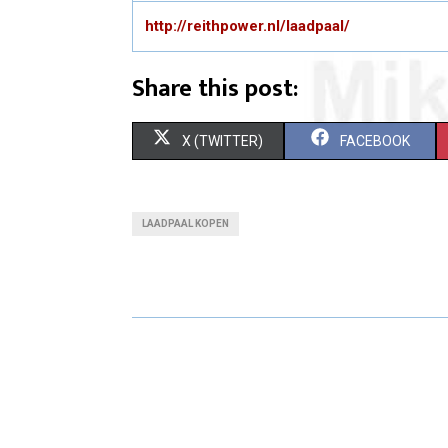
http://reithpower.nl/laadpaal/
Share this post:
S
S
X (TWITTER)
FACEBOOK
H
H
A
A
LAADPAAL KOPEN
R
R
E
E
O
O
N
N