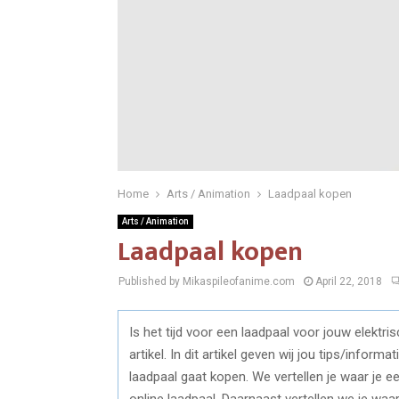
Home
Arts / Animation
Laadpaal kopen
Arts / Animation
Laadpaal kopen
Published by Mikaspileofanime.com
April 22, 2018
Is het tijd voor een laadpaal voor jouw elektr
artikel. In dit artikel geven wij jou tips/inform
laadpaal gaat kopen. We vertellen je waar je ee
online laadpaal. Daarnaast vertellen we je waa