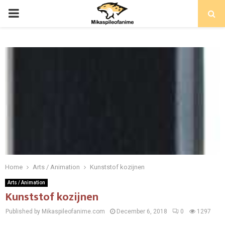
PRIMARY
MENU
Home
Arts / Animation
Kunststof kozijnen
Arts / Animation
Kunststof kozijnen
Published by Mikaspileofanime.com
December 6, 2018
0
1297