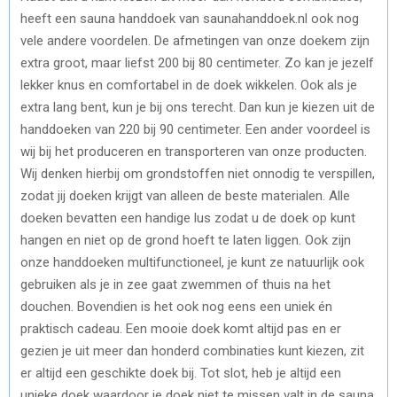
heeft een sauna handdoek van saunahanddoek.nl ook nog
vele andere voordelen. De afmetingen van onze doekem zijn
extra groot, maar liefst 200 bij 80 centimeter. Zo kan je jezelf
lekker knus en comfortabel in de doek wikkelen. Ook als je
extra lang bent, kun je bij ons terecht. Dan kun je kiezen uit de
handdoeken van 220 bij 90 centimeter. Een ander voordeel is
wij bij het produceren en transporteren van onze producten.
Wij denken hierbij om grondstoffen niet onnodig te verspillen,
zodat jij doeken krijgt van alleen de beste materialen. Alle
doeken bevatten een handige lus zodat u de doek op kunt
hangen en niet op de grond hoeft te laten liggen. Ook zijn
onze handdoeken multifunctioneel, je kunt ze natuurlijk ook
gebruiken als je in zee gaat zwemmen of thuis na het
douchen. Bovendien is het ook nog eens een uniek én
praktisch cadeau. Een mooie doek komt altijd pas en er
gezien je uit meer dan honderd combinaties kunt kiezen, zit
er altijd een geschikte doek bij. Tot slot, heb je altijd een
unieke doek waardoor je doek niet te missen valt in de sauna,