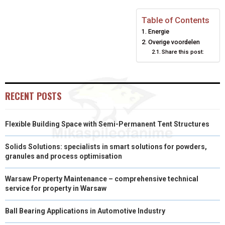
E
E
E
E
E
I
B
E
E
L
Table of Contents
Energie
O
O
O
O
O
T
O
R
D
Overige voordelen
N
N
N
Share this post:
N
N
T
O
E
I
E
K
S
N
R
T
RECENT POSTS
)
Flexible Building Space with Semi-Permanent Tent Structures
Solids Solutions: specialists in smart solutions for powders,
granules and process optimisation
Warsaw Property Maintenance – comprehensive technical
service for property in Warsaw
Ball Bearing Applications in Automotive Industry