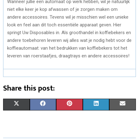
Wanneer jullie een automaat op werk hebben, wil je natuurlijk
niet elke keer je kop afwassen of je zorgen maken om
andere accessoires. Tevens wil je misschien wel een unieke
look en feel aan dit toch essentiële apparaat geven. Hier
springt Uw Disposables in. Als groothandel in koffiebekers en
andere toebehoren leveren wij alles wat je nodig hebt voor de
koffieautomaat: van het bedrukken van koffiebekers tot het
leveren van roerstaafjes, draagtrays en andere accessoires!
Share this post:
S
S
S
S
S
X
F
P
L
E
H
H
H
H
H
(
A
I
I
M
A
A
A
A
A
T
C
N
N
A
R
R
R
R
R
W
E
T
K
I