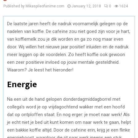
Published by Mikaspileofanime.com
January 12, 2018
0
1624
De laatste jaren heeft de nadruk voornamelijk gelegen op de
nadelen van koffie. De cafeïne zou niet goed zijn voor je hart,
van koffiemelk zou je dik worden en ga zo nog maar even
door. Wij willen het nieuwe jaar positief inluiden en de nadruk
meer leggen op de voordelen. Zo heeft koffie ook gewoon
een zeer positieve invloed op jouw mentale gesteldheid.
Waarom? Je leest het hieronder!
Energie
Na een uit de hand gelopen donderdagmiddagborrel met
collega’s word je op vrijdagochtend wakker met een hoofd
dat op ontploffen staat. En nog erger: je moet naar werk! Als
je echt niet je bed uit kunt komen om naar werk te gaan, helpt
een bakkie koffie altijd. Door de cafeïne erin, krijg je een flinke
energieboost, waardoor die rit naar werk ineens een stuk